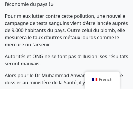
l’économie du pays ! »
Pour mieux lutter contre cette pollution, une nouvelle
campagne de tests sanguins vient d’être lancée auprès
de 9.000 habitants du pays. Outre celui du plomb, elle
mesurera le taux d’autres métaux lourds comme le
mercure ou l’arsenic.
Autorités et ONG ne se font pas d’illusion: ses résultats
seront mauvais.
Alors pour le Dr Muhammad Anwar Sadat, qui suit le
French
dossier au ministère de la Santé, il y a déjà urgence.
« Si nous ne faisons rien, avertit-il, le nombre de
personnes affectées sera multiplié par trois ou quatre
dans les deux prochaines années ».