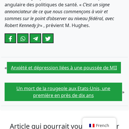
angulaire des politiques de santé. «
C’est un signe
annonciateur de ce que nous commençons à voir et
sommes sur le point d’observer au niveau fédéral, avec
Robert Kennedy Jr
« , prévient M. Hughes.
«
Anxiété et dépression liées à une poussée de MII
Un mort de la rougeole aux Etats-Unis, une
»
première en près de dix ans
Article qui pourrait vous intéresser
French