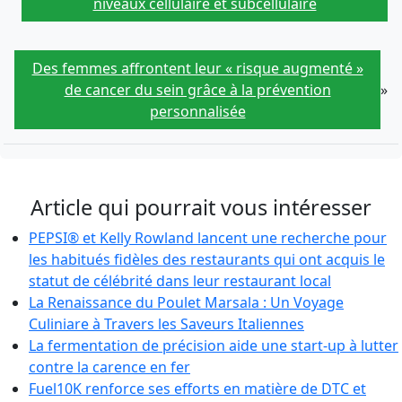
niveaux cellulaire et subcellulaire
Des femmes affrontent leur « risque augmenté »
de cancer du sein grâce à la prévention
»
personnalisée
Article qui pourrait vous intéresser
PEPSI® et Kelly Rowland lancent une recherche pour
les habitués fidèles des restaurants qui ont acquis le
statut de célébrité dans leur restaurant local
La Renaissance du Poulet Marsala : Un Voyage
Culiniare à Travers les Saveurs Italiennes
La fermentation de précision aide une start-up à lutter
contre la carence en fer
Fuel10K renforce ses efforts en matière de DTC et