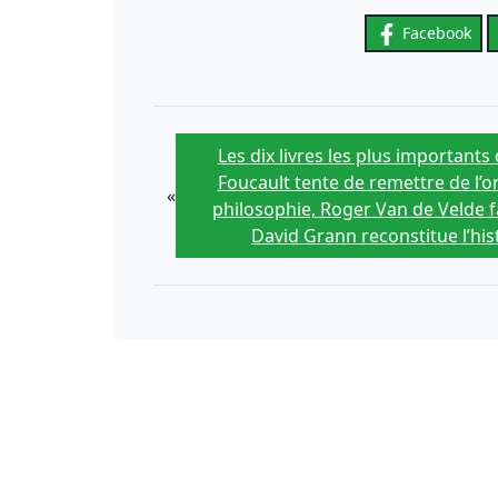
Facebook
Les dix livres les plus importants
Foucault tente de remettre de l’o
«
philosophie, Roger Van de Velde fa
David Grann reconstitue l’his
Au Pakistan, une sage-femme tente d’adoucir le ch
iles delaissees
Quelles conséquences les lois européennes sur la d