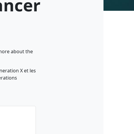
ancer
 more about the
eration X et les
erations