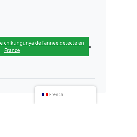
e chikungunya de l’annee detecte en
»
France
French
r
ielle systolique en dessous de 120 mmHg peut réduire le
les populations noires et latino-américaines
ladies: a Gaza, la crise sanitaire menace