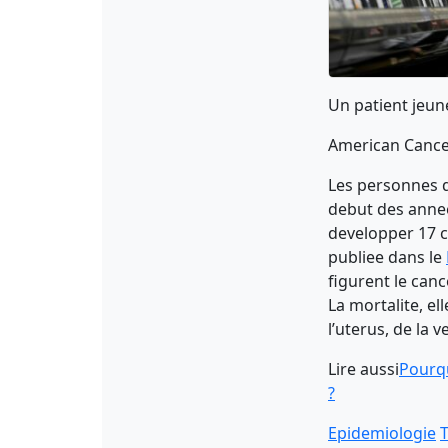
Un patient jeune
American Cance
Les personnes de
debut des annee
developper 17 c
publiee dans le
figurent le canc
La mortalite, el
l’uterus, de la v
Lire aussi
Pourqu
?
Epidemiologie
T