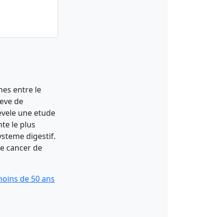
nes entre le
leve de
evele une etude
te le plus
ysteme digestif.
le cancer de
moins de 50 ans