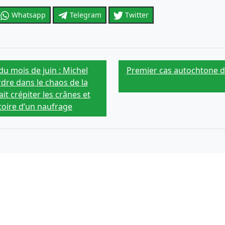
Whatsapp
Telegram
Twitter
 du mois de juin : Michel
Premier cas autochtone d
rdre dans le chaos de la
it crépiter les crânes et
toire d’un naufrage
Article qui pourrait vous intéresse
angement climatique sur des
Abaisser la tension artér
risque de démence parmi 
éforestation auront-elles sur
Dechets, eaux usees et ma