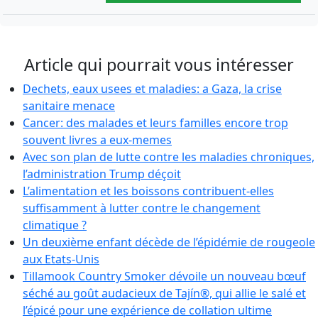
Article qui pourrait vous intéresser
Dechets, eaux usees et maladies: a Gaza, la crise
sanitaire menace
Cancer: des malades et leurs familles encore trop
souvent livres a eux-memes
Avec son plan de lutte contre les maladies chroniques,
l’administration Trump déçoit
L’alimentation et les boissons contribuent-elles
suffisamment à lutter contre le changement
climatique ?
Un deuxième enfant décède de l’épidémie de rougeole
aux Etats-Unis
Tillamook Country Smoker dévoile un nouveau bœuf
séché au goût audacieux de Tajín®, qui allie le salé et
l’épicé pour une expérience de collation ultime