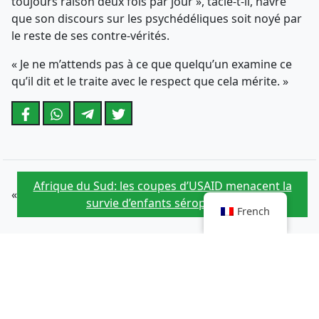
toujours raison deux fois par jour », tacle-t-il, navré
que son discours sur les psychédéliques soit noyé par
le reste de ses contre-vérités.
« Je ne m’attends pas à ce que quelqu’un examine ce
qu’il dit et le traite avec le respect que cela mérite. »
Afrique du Sud: les coupes d’USAID menacent la
«
survie d’enfants séropositifs
French
Maladies des yeux : des vitamines protectrices
»