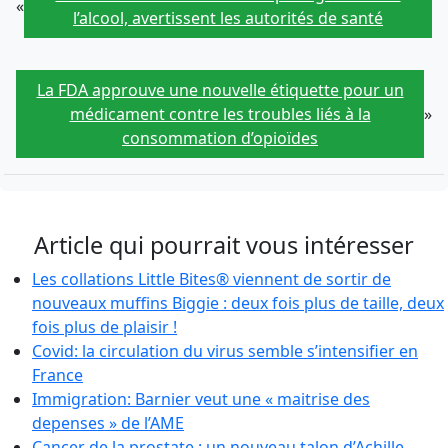
«
l’alcool, avertissent les autorités de santé
La FDA approuve une nouvelle étiquette pour un
médicament contre les troubles liés à la
»
consommation d’opioïdes
Article qui pourrait vous intéresser
Les collations Little Bites® viennent de sortir de
nouveaux muffins Biggie : deux fois plus de taille, deux
fois plus de plaisir !
Covid: la circulation du virus semble s’intensifier en
France
Immigration: Barnier veut une « maitrise des
depenses » de l’AME
Cancer de la prostate : un nouveau talon d’Achille