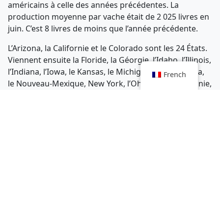
américains à celle des années précédentes. La
production moyenne par vache était de 2 025 livres en
juin. C’est 8 livres de moins que l’année précédente.
L’Arizona, la Californie et le Colorado sont les 24 États.
Viennent ensuite la Floride, la Géorgie, l’Idaho, l’Illinois,
l’Indiana, l’Iowa, le Kansas, le Michigan, le Minnesota,
French
le Nouveau-Mexique, New York, l’Ohio, la Pennsylvanie,
le Dakota du Sud, le Texas, l’Utah, le Vermont, la
Virginie, Washington, le Wisconsin
La prochaine mise à jour de l’USDA est attendue en
août 2024.
Kraft Heinz abaisse ses perspectives : «