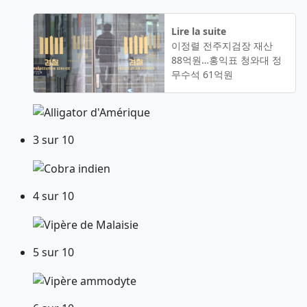
Lire la suite
이정렬 전주지검장 재산
88억원…홍익표 청와대 정
무수석 61억원
3 sur 10
4 sur 10
5 sur 10