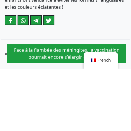
enfants ont tendance à éviter les formes triangulaires
et les couleurs éclatantes !
Face à la flambée des méningites, la vaccination
«
pourrait encore s’élargir en France
French
Pour RFK Jr, des débuts tumultueux au ministère
»
américain de la Santé
Article qui pourrait vous intéresser
Les greffes de reins sont synonymes d’economies en