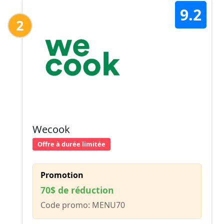
9.2
2
Wecook
Offre à durée limitée
Promotion
70$ de réduction
Code promo: MENU70