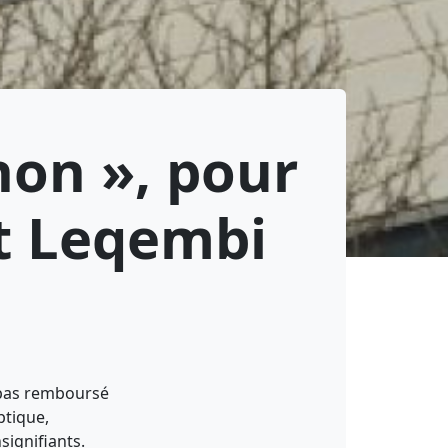
non », pour
t Leqembi
 pas remboursé
ptique,
signifiants.