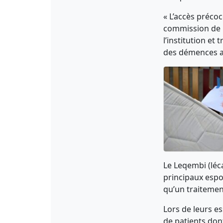
« L’accès préco
commission de l
l’institution et
des démences av
Le Leqembi (léca
principaux espoi
qu’un traitemen
Lors de leurs e
de patients don