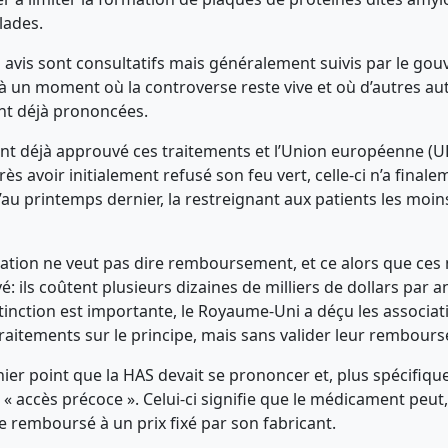
lades.
s avis sont consultatifs mais généralement suivis par le go
à un moment où la controverse reste vive et où d’autres aut
ont déjà prononcées.
ont déjà approuvé ces traitements et l’Union européenne (UE
s avoir initialement refusé son feu vert, celle-ci n’a fina
au printemps dernier, la restreignant aux patients les moin
sation ne veut pas dire remboursement, et ce alors que ce
é: ils coûtent plusieurs dizaines de milliers de dollars par a
stinction est importante, le Royaume-Uni a déçu les associat
traitements sur le principe, mais sans valider leur rembour
nier point que la HAS devait se prononcer et, plus spécifiqu
« accès précoce ». Celui-ci signifie que le médicament peut
e remboursé à un prix fixé par son fabricant.