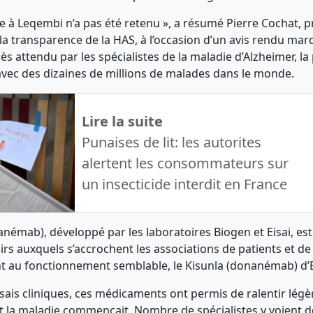
ce à Leqembi n’a pas été retenu », a résumé Pierre Cochat, p
a transparence de la HAS, à l’occasion d’un avis rendu mard
 très attendu par les spécialistes de la maladie d’Alzheimer, l
ec des dizaines de millions de malades dans le monde.
Lire la suite
Punaises de lit: les autorites
alertent les consommateurs sur
un insecticide interdit en France
némab), développé par les laboratoires Biogen et Eisai, est
rs auxquels s’accrochent les associations de patients et de
t au fonctionnement semblable, le Kisunla (donanémab) d’Eli
ssais cliniques, ces médicaments ont permis de ralentir légè
t la maladie commençait. Nombre de spécialistes y voient 