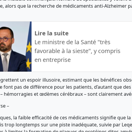
, alors que la recherche de médicaments anti-Alzheimer p
Lire la suite
Le ministre de la Santé "très
favorable à la sieste", y compris
en entreprise
grettent un espoir illusoire, estimant que les bénéfices obs
e font pas de différence pour les patients, d’autant que des 
 – hémorragies et œdèmes cérébraux – sont clairement avé
rse –
ques, la faible efficacité de ces médicaments signifie que l
is trop longtemps sur une piste inadéquate, suivie par L
er à limiter la formation de plaques de protéines dites amyl