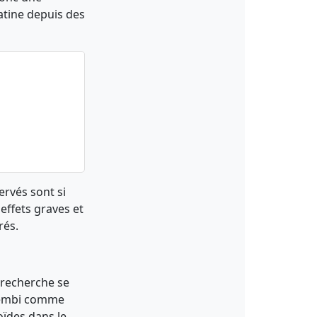
atine depuis des
ervés sont si
effets graves et
rés.
a recherche se
eqembi comme
oïdes dans le