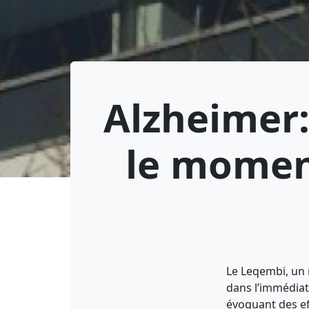
Alzheimer:
le momen
Le Leqembi, un 
dans l’immédiat
évoquant des ef