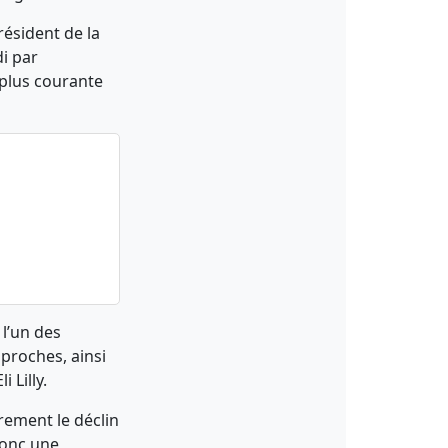
résident de la
i par
a plus courante
 l’un des
 proches, ainsi
 Lilly.
rement le déclin
donc une