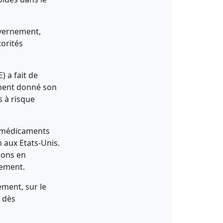
uvernement,
orités
) a fait de
lement donné son
s à risque
s médicaments
n aux Etats-Unis.
ions en
sement.
ement, sur le
, dès