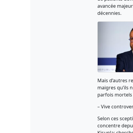
avancée majeure
décennies.
Mais d’autres re
maigres qu’ils n
parfois mortels
– Vive controve
Selon ces scepti
concentre depu
Kisunla: cherch