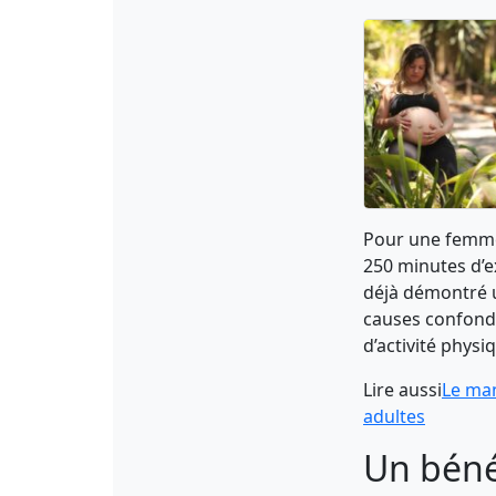
Pour une femme
250 minutes d’e
déjà démontré u
causes confondu
d’activité phys
Lire aussi
Le man
adultes
Un béné