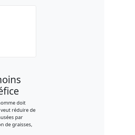
moins
éfice
n homme doit
 veut réduire de
ausées par
n de graisses,