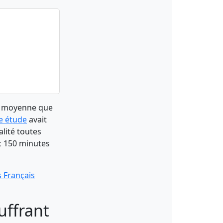
en moyenne que
e étude
avait
lité toutes
c 150 minutes
s Français
uffrant