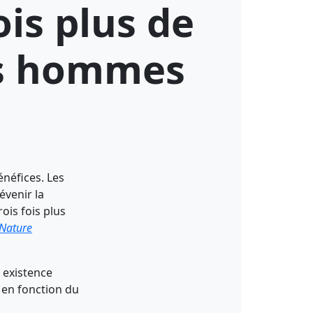
ois plus de
les hommes
néfices. Les
venir la
ois fois plus
Nature
n existence
 en fonction du