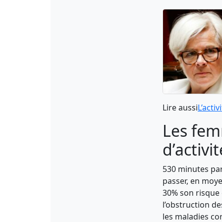
Lire aussi
L’acti
Les fem
d’activ
530 minutes par
passer, en moye
30% son risque
l’obstruction d
les maladies co