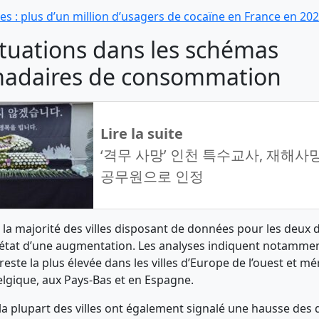
s : plus d’un million d’usagers de cocaïne en France en 20
ctuations dans les schémas
adaires de consommation
Lire la suite
‘격무 사망’ 인천 특수교사, 재해사
공무원으로 인정
, la majorité des villes disposant de données pour les deux 
 état d’une augmentation. Les analyses indiquent notamme
te la plus élevée dans les villes d’Europe de l’ouest et mé
Belgique, aux Pays-Bas et en Espagne.
a plupart des villes ont également signalé une hausse des 