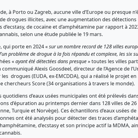
de, à Porto ou Zagreb, aucune ville d’Europe ou presque n’
 drogues illicites, avec une augmentation des détections 
s d’ecstasy, de cocaïne et d’amphétamine par rapport à 202
annabis, selon une étude publiée le 19 mars.
e, qui porte en 2024 «
sur un nombre record de 128 villes europ
d’un problème de drogue à la fois répandu et complexe, les six s
hées «
ayant été détectées dans presque
» toutes les villes par
communiqué Alexis Goosdeel, directeur de l’Agence de l’U
les drogues (EUDA, ex-EMCDDA), qui a réalisé le projet en 
de chercheurs Score (34 organisations à travers le monde).
s quotidiens d’eaux usées municipales ont été prélevés dan
ions d’épuration au printemps dernier dans 128 villes de 26
nne, Turquie et Norvège). Ces échantillons d’eaux usées de
sonnes ont été analysés pour détecter des traces d’amphét
hamphétamine, d’ecstasy et son principe actif la MDMA, ain
cannabis.