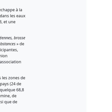
échappe à la
dans les eaux
3, et une
éennes, brosse
ubstances
» de
ticipantes,
nion
association
s les zones de
 pays (24 de
 quelque 68,8
amine, de
si que de