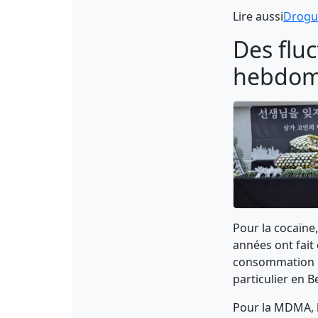
Lire aussi
Drogue
Des flu
hebdom
Pour la cocaïne
années ont fait
consommation res
particulier en 
Pour la MDMA, l