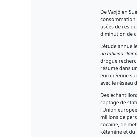
De Växjö en Suè
consommation de
usées de résidu
diminution de c
L’étude annuell
un tableau clair 
drogue recherc
résume dans un 
européenne sur 
avec le réseau 
Des échantillon
captage de stat
l’Union europée
millions de per
cocaïne, de mét
kétamine et du 