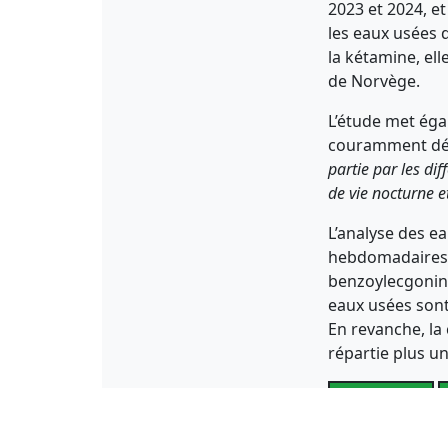
2023 et 2024, e
les eaux usées 
la kétamine, ell
de Norvège.
L’étude met éga
couramment dét
partie par les dif
de vie nocturne e
L’analyse des e
hebdomadaires d
benzoylecgonine
eaux usées sont
En revanche, l
répartie plus u
Facebook