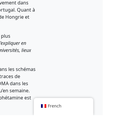
sivement dans
ortugal. Quant à
 de Hongrie et
 plus
s’expliquer en
iversités, lieux
dans les schémas
traces de
MDMA dans les
u’en semaine.
phétamine est
French