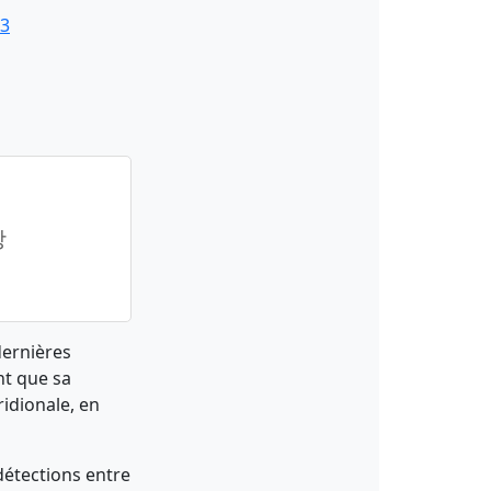
23
망
dernières
nt que sa
ridionale, en
détections entre